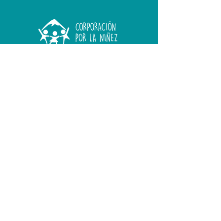
contacto@porlaninez.cl
Contáctanos
Hazte socio