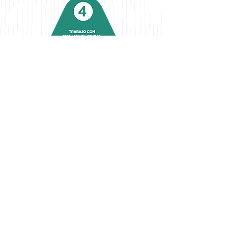
contacto@porlaninez.cl
Contáctanos
Hazte socio